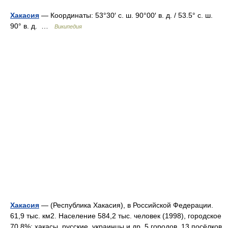
Хакасия
— Координаты: 53°30′ с. ш. 90°00′ в. д. / 53.5° с. ш.
90° в. д. …
Википедия
Хакасия
— (Республика Хакасия), в Российской Федерации.
61,9 тыс. км2. Население 584,2 тыс. человек (1998), городское
70,8%; хакасы, русские, украинцы и др. 5 городов, 13 посёлков