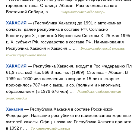
городского типа. Столица Абакан. Расположена на юге
Восточной Сибири, в… …
Энциклопедический словарь
ХАКАСИЯ
— (Республика Хакасия) до 1991 г. автономная
область, далее республика в составе РФ. Согласно
Конституции X., принятой Верховным Советом X. 25 мая 1995
г., X. субъект РФ, государство в составе РФ. Наименования
Республика Хакасия и Хакасия… …
Энциклопедический словарь
конституционного права
ХАКАСИЯ
— Республика Хакасия, входит в Рос Федерацию Пл
61,9 тыс. км2 Нас 566,8 тыс. чел (1989). Столица – Абакан. В
1989 на 1000 чел населения в возрасте 15 лет.н. старше
приходилось 787 чел с высш. и ср. (полным и неполным).
образованием (в 1979 676 чел) …
Российская педагогическая
энциклопедия
Хакасия
— Республика Хакасия в составе Российской
Федерации. Название республики по наименованию коренных
жителей хакасы. Офиц. название Республика Хакасия принято
в 1992 г …
Топонимический словарь